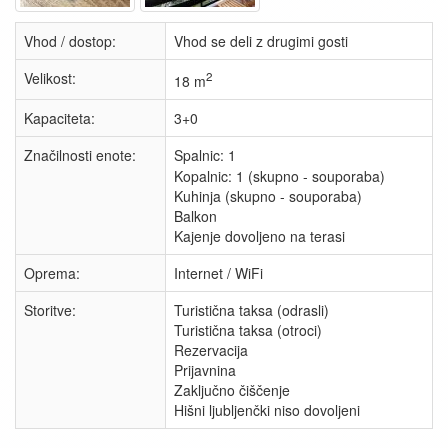
Vhod / dostop:
Vhod se deli z drugimi gosti
Velikost:
2
18 m
Kapaciteta:
3+0
Značilnosti enote:
Spalnic:
1
Kopalnic: 1 (skupno - souporaba)
Kuhinja (skupno - souporaba)
Balkon
Kajenje dovoljeno na terasi
Oprema:
Internet / WiFi
Storitve:
Turistična taksa (odrasli)
Turistična taksa (otroci)
Rezervacija
Prijavnina
Zaključno čiščenje
Hišni ljubljenčki niso dovoljeni